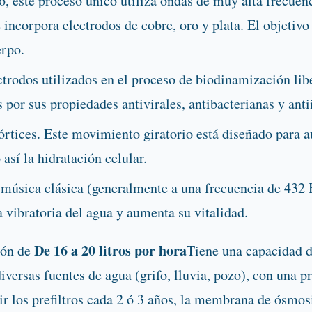
 este proceso único utiliza ondas de muy alta frecuenc
incorpora electrodos de cobre, oro y plata. El objetivo
erpo.
trodos utilizados en el proceso de biodinamización lib
 por sus propiedades antivirales, antibacterianas y anti
órtices. Este movimiento giratorio está diseñado para a
así la hidratación celular.
música clásica (generalmente a una frecuencia de 432 H
a vibratoria del agua y aumenta su vitalidad.
De 16 a 20 litros por hora
ión de
Tiene una capacidad de
ersas fuentes de agua (grifo, lluvia, pozo), con una p
r los prefiltros cada 2 ó 3 años, la membrana de ósmosi