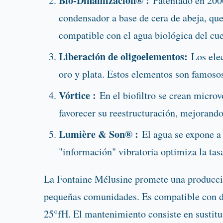
Bio-Dinamización® :
Patentado en 2006,
condensador a base de cera de abeja, que 
compatible con el agua biológica del cu
Liberación de oligoelementos:
Los elec
oro y plata. Estos elementos son famosos
Vórtice :
En el biofiltro se crean microv
favorecer su reestructuración, mejorando 
Lumière & Son® :
El agua se expone a 
"información" vibratoria optimiza la tas
La Fontaine Mélusine promete una producc
pequeñas comunidades. Es compatible con div
25°fH. El mantenimiento consiste en sustitui