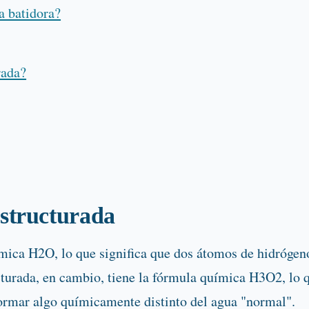
a batidora?
rada?
estructurada
uímica H2O, lo que significa que dos átomos de hidróge
turada, en cambio, tiene la fórmula química H3O2, lo q
rmar algo químicamente distinto del agua "normal".