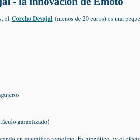
al - la innovación de Emoto
Corcho Devajal
s, el
(menos de 20 euros) es una pequeña
agujeros
ctáculo garantizado!
 creando un magnífico remolino. Es hipnótico, ¡y el efec