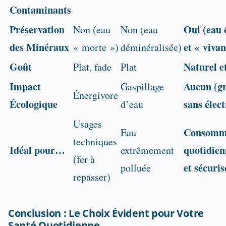
Contaminants
Préservation
Oui (eau 
Non (eau
Non (eau
des Minéraux
et « vivan
« morte »)
déminéralisée)
Goût
Naturel e
Plat, fade
Plat
Impact
Aucun (gr
Gaspillage
Énergivore
Écologique
sans élect
d’eau
Usages
Consomm
Eau
techniques
Idéal pour…
quotidien
extrêmement
(fer à
et sécuris
polluée
repasser)
Conclusion : Le Choix Évident pour Votre
Santé Quotidienne